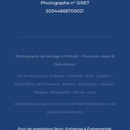
Photographe n° SIRET
50044866700021
Photographe de Mariage & Portrait – Provence, Alpes &
Côte d’Azur :
Aix-en-Provence
•
Avignon
•
Marseille
•
Nice
•
Luberon
•
Saint-Rémy-de-Provence
•
Annecy
•
Chambéry
•
Genève
•
Megève
•
Montpellier
•
Nîmes
•
Lyon
Disponible partout en France et à l’international pour vos
grands événements.
Pour les prestations Sport, Entreprise & Événementiel,