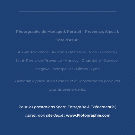
Photographe de Mariage & Portrait – Provence, Alpes &
Côte d’Azur :
Aix-en-Provence
•
Avignon
•
Marseille
•
Nice
•
Luberon
•
Saint-Rémy-de-Provence
•
Annecy
•
Chambéry
•
Genève
•
Megève
•
Montpellier
•
Nîmes
•
Lyon
Disponible partout en France et à l’international pour vos
grands événements.
Pour les prestations Sport, Entreprise & Événementiel,
visitez mon site dédié :
www.Flotographie.com