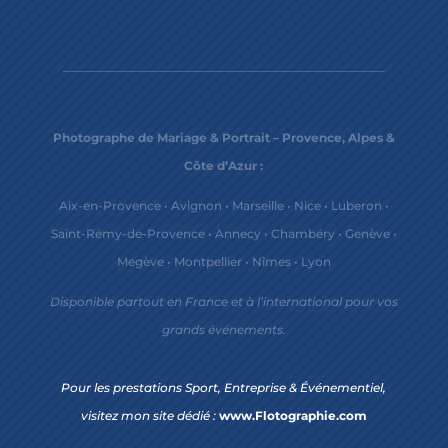
Photographe de Mariage & Portrait – Provence, Alpes &
Côte d’Azur :
Aix-en-Provence
•
Avignon
•
Marseille
•
Nice
•
Luberon
•
Saint-Rémy-de-Provence
•
Annecy
•
Chambéry
•
Genève
•
Megève
•
Montpellier
•
Nîmes
•
Lyon
Disponible partout en France et à l’international pour vos
grands événements.
Pour les prestations Sport, Entreprise & Événementiel,
visitez mon site dédié :
www.Flotographie.com