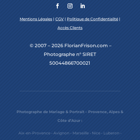
Mentions Légales
|
CGV
|
Politique de Confidentialité
|
Accès Clients
© 2007 – 2026 FlorianFrison.com –
Photographe n° SIRET
50044866700021
Photographe de Mariage & Portrait – Provence, Alpes &
Côte d’Azur :
Aix-en-Provence
•
Avignon
•
Marseille
•
Nice
•
Luberon
•